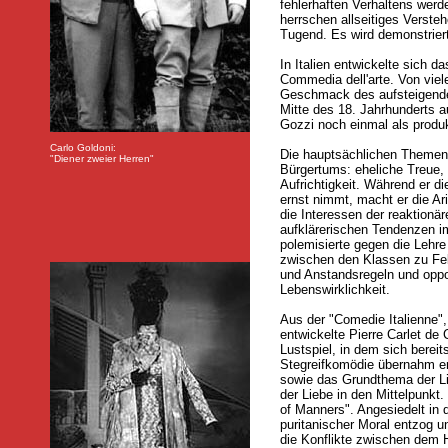
fehlerhaften Verhaltens wer
herrschen allseitiges Verste
Tugend. Es wird demonstrier
In Italien entwickelte sich da
Commedia dell'arte. Von viel
Geschmack des aufsteigende
Mitte des 18. Jahrhunderts a
Gozzi noch einmal als produ
Carlo Goldoni:
Die hauptsächlichen Themen 
"Diener zweier Herren"
Bürgertums: eheliche Treue,
Aufrichtigkeit. Während er d
ernst nimmt, macht er die Ari
die Interessen der reaktionä
aufklärerischen Tendenzen im
polemisierte gegen die Lehr
zwischen den Klassen zu Fel
und Anstandsregeln und oppo
Lebenswirklichkeit.
Aus der "Comedie Italienne",
entwickelte Pierre Carlet d
Lustspiel, in dem sich berei
Stegreifkomödie übernahm er 
sowie das Grundthema der Li
der Liebe in den Mittelpunk
of Manners". Angesiedelt in 
puritanischer Moral entzog un
die Konflikte zwischen dem 